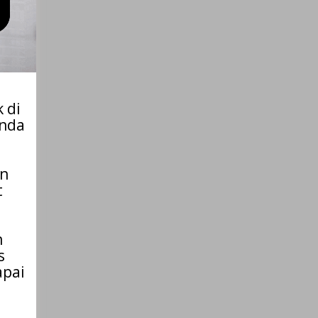
 di
Anda
an
t
n
s
apai