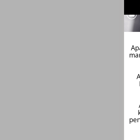
Ap
man
A
pen